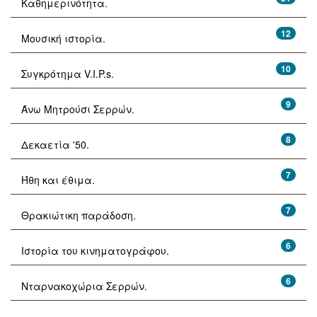
Καθημερινότητα.
12
Μουσική ιστορία.
10
Συγκρότημα V.I.P.s.
9
Άνω Μητρούσι Σερρών.
8
Δεκαετία '50.
7
Ήθη και έθιμα.
7
Θρακιώτικη παράδοση.
6
Ιστορία του κινηματογράφου.
6
Νταρνακοχώρια Σερρών.