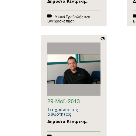
Δημόσια Κεντρική...
Δ
Υλικό Προβολής και
Βιντεοσκόπηση
Β
29-Μαΐ-2013
Τα χρόνια της
αθωότητας.
Δημόσια Κεντρική...