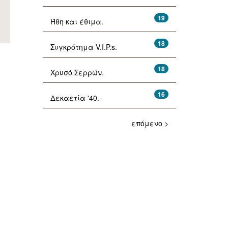
19
Ήθη και έθιμα.
18
Συγκρότημα V.I.P.s.
18
Χρυσό Σερρών.
16
Δεκαετία '40.
επόμενο >