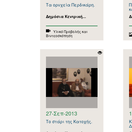
Τα ορυχεία Περδικάρη.
Π
κ
Δημόσια Κεντρική...
Δ
Υλικό Προβολής και
Βιντεοσκόπηση
27-Σεπ-2013
1
Το στάρι της Κατοχής.
Κ
Δ