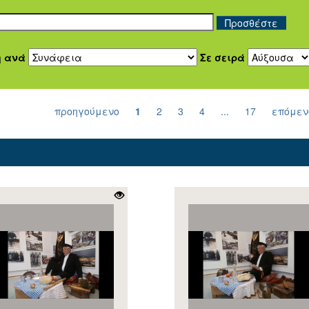
η ανά
Σε σειρά
προηγούμενο
1
2
3
4
...
17
επόμεν