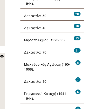
1944).
20
Δεκαετία '50.
18
Δεκαετία '40.
13
Μεσοπόλεμος (1923-30).
11
Δεκαετία '70.
8
Μακεδονικός Αγώνας (1904-
1908).
7
Δεκαετία '30.
6
Γερμανική Κατοχή (1941-
1944).
4