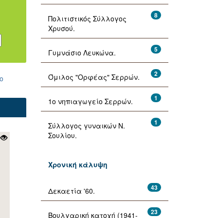
8
Πολιτιστικός Σύλλογος
Χρυσού.
5
Γυμνάσιο Λευκώνα.
2
Όμιλος "Ορφέας" Σερρών.
ο
1
1ο νηπιαγωγείο Σερρών.
1
Σύλλογος γυναικών Ν.
Σουλίου.
Χρονική κάλυψη
43
Δεκαετία '60.
23
Βουλγαρική κατοχή (1941-