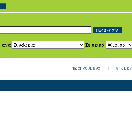
ση
η ανά
Σε σειρά
προηγούμενο
1
επόμεν