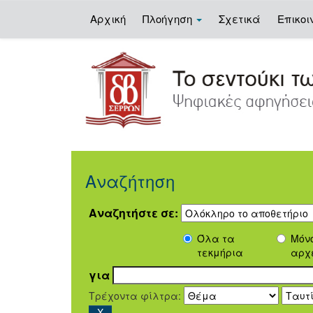
Αρχική
Πλοήγηση
Σχετικά
Επικοι
Skip
navigation
Αναζήτηση
Αναζητήστε σε:
Όλα τα
Μόν
τεκμήρια
αρχ
για
Τρέχοντα φίλτρα: