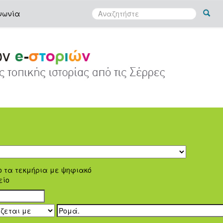
νωνία
ο τα τεκμήρια με ψηφιακό
είο