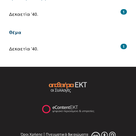
1
Δεκαετία '40.
Θέμα
1
Δεκαετία '40.