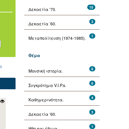
10
Δεκαετία '70.
3
Δεκαετία '60.
1
Μεταπολίτευση (1974-1985).
Θέμα
ο
6
Μουσική ιστορία.
6
Συγκρότημα V.I.P.s.
4
Καθημερινότητα.
3
Δεκαετία '60.
1
Ήθη και έθιμα.