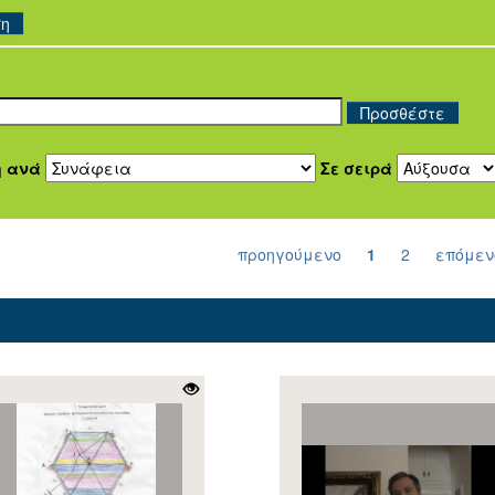
ση
η ανά
Σε σειρά
προηγούμενο
1
2
επόμεν