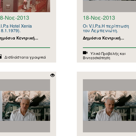
8-Νοε-2013
18-Νοε-2013
.I.P.s Hotel Xenia
Οι V.I.P.s.Η περίπτωση
18.1.1979).
του Λεμπενιώτη.
ημόσια Κεντρική...
Δημόσια Κεντρική...
Υλικό Προβολής και
Δισδιάστατα γραφικά
Βιντεοσκόπηση