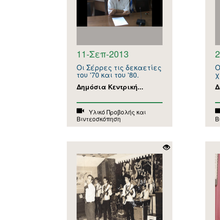
11-Σεπ-2013
2
Οι Σέρρες τις δεκαετίες
Ο
του '70 και του '80.
χ
Δημόσια Κεντρική...
Δ
Υλικό Προβολής και
Βιντεοσκόπηση
Β