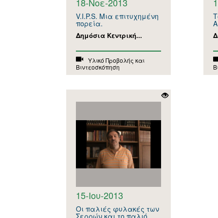
18-Νοε-2013
1
V.I.P.S. Μια επιτυχημένη
Τ
πορεία.
Α
Δημόσια Κεντρική...
Δ
Υλικό Προβολής και
Βιντεοσκόπηση
Β
15-Ιου-2013
Οι παλιές φυλακές των
Σερρών και το παλιό...