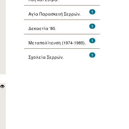
1
Αγία Παρασκευή Σερρών.
1
Δεκαετία '80.
1
Μεταπολίτευση (1974-1985).
1
Σχολεία Σερρών.