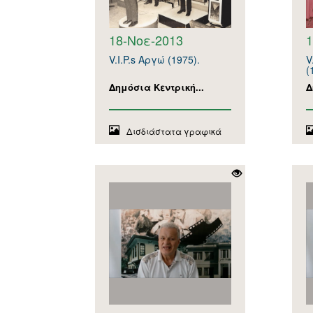
18-Νοε-2013
1
V.I.P.s Αργώ (1975).
V
(
Δημόσια Κεντρική...
Δ
Δισδιάστατα γραφικά