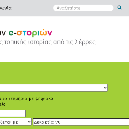
νωνία
ο τα τεκμήρια με ψηφιακό
είο