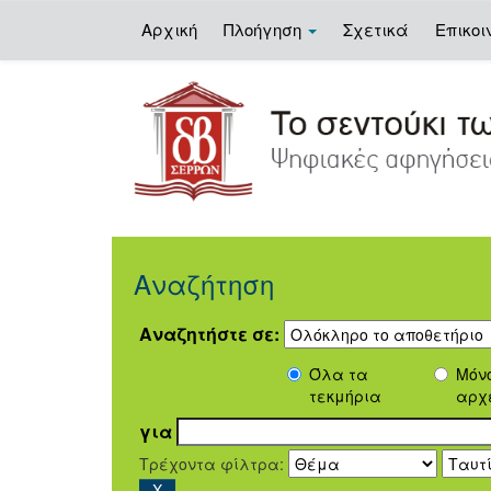
Αρχική
Πλοήγηση
Σχετικά
Επικοι
Skip
navigation
Αναζήτηση
Αναζητήστε σε:
Όλα τα
Μόν
τεκμήρια
αρχ
για
Τρέχοντα φίλτρα: