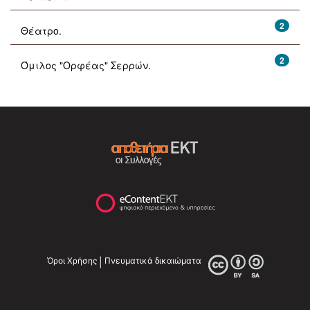
2
Θέατρο.
2
Όμιλος "Ορφέας" Σερρών.