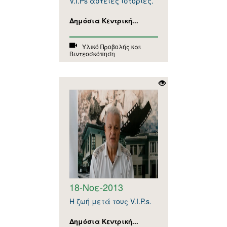
V.I.Ps αστείες ιστορίες.
Δημόσια Κεντρική...
Υλικό Προβολής και
Βιντεοσκόπηση
18-Νοε-2013
Η ζωή μετά τoυς V.I.P.s.
Δημόσια Κεντρική...