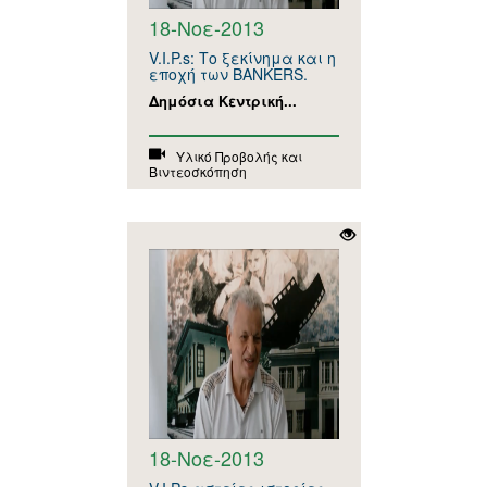
18-Νοε-2013
V.I.P.s: Το ξεκίνημα και η
εποχή των BANKERS.
Δημόσια Κεντρική...
Υλικό Προβολής και
Βιντεοσκόπηση
18-Νοε-2013