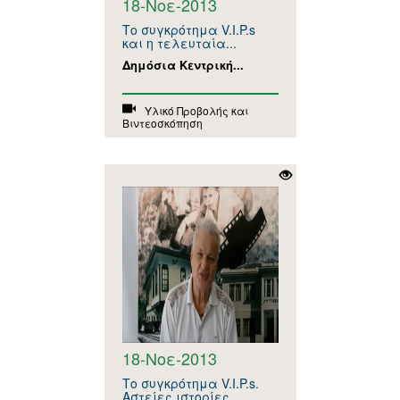
18-Νοε-2013
Το συγκρότημα V.I.P.s
και η τελευταία...
Δημόσια Κεντρική...
Υλικό Προβολής και
Βιντεοσκόπηση
18-Νοε-2013
Το συγκρότημα V.I.P.s.
Αστείες ιστορίες.