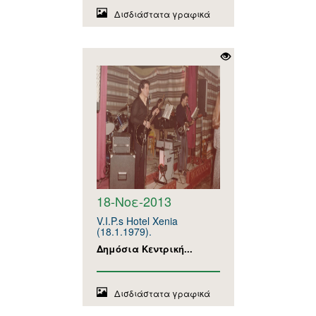
Δισδιάστατα γραφικά
18-Νοε-2013
V.I.P.s Hotel Xenia
(18.1.1979).
Δημόσια Κεντρική...
Δισδιάστατα γραφικά