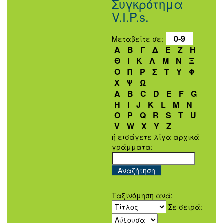
Συγκρότημα
V.I.P.s.
0-9
Μεταβείτε σε:
Α
Β
Γ
Δ
Ε
Ζ
Η
Θ
Ι
Κ
Λ
Μ
Ν
Ξ
Ο
Π
Ρ
Σ
Τ
Υ
Φ
Χ
Ψ
Ω
A
B
C
D
E
F
G
H
I
J
K
L
M
N
O
P
Q
R
S
T
U
V
W
X
Y
Z
ή εισάγετε λίγα αρχικά
γράμματα:
Ταξινόμηση ανά:
Σε σειρά: