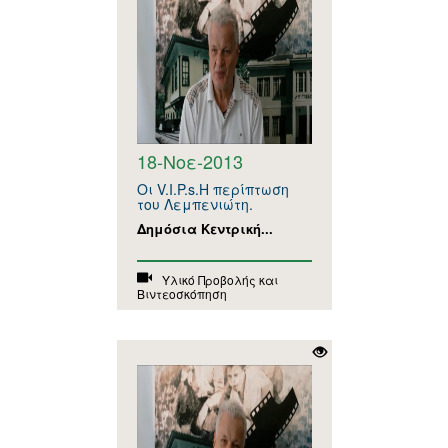
18-Νοε-2013
Οι V.I.P.s.Η περίπτωση
του Λεμπενιώτη.
Δημόσια Κεντρική...
Υλικό Προβολής και
Βιντεοσκόπηση