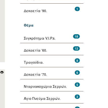
1
Δεκαετία '90.
Θέμα
18
Συγκρότημα V.I.P.s.
12
Δεκαετία '60.
8
Τραγούδια.
6
Δεκαετία '70.
5
Νταρνακοχώρια Σερρών.
3
Άγιο Πνεύμα Σερρών.