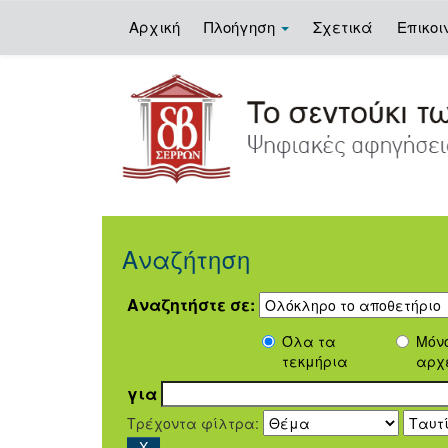
Αρχική
Πλοήγηση
Σχετικά
Επικοι
Skip
navigation
Αναζήτηση
Αναζητήστε σε:
Όλα τα
Μόν
τεκμήρια
αρχ
για
Τρέχοντα φίλτρα: