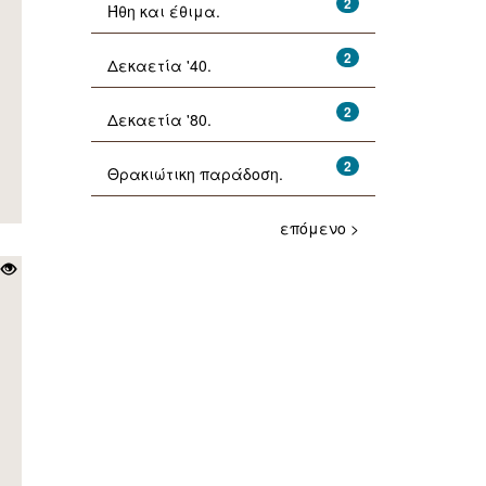
2
Ήθη και έθιμα.
2
Δεκαετία '40.
2
Δεκαετία '80.
2
Θρακιώτικη παράδοση.
επόμενο >