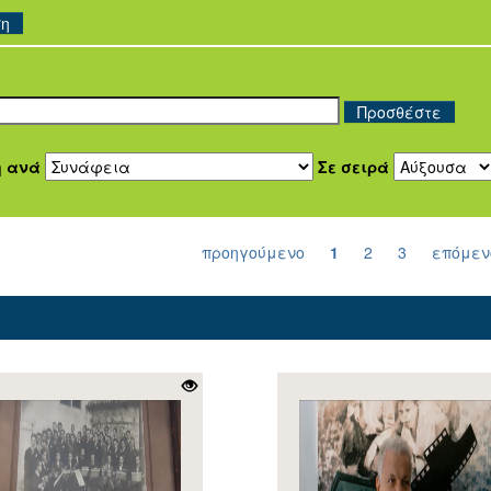
ση
η ανά
Σε σειρά
προηγούμενο
1
2
3
επόμεν