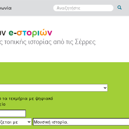
νωνία
ο τα τεκμήρια με ψηφιακό
είο