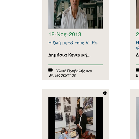
18-Νοε-2013
2
Η ζωή μετά τoυς V.I.P.s.
Η
φ
Δημόσια Κεντρική...
Δ
Υλικό Προβολής και
Βιντεοσκόπηση
Β