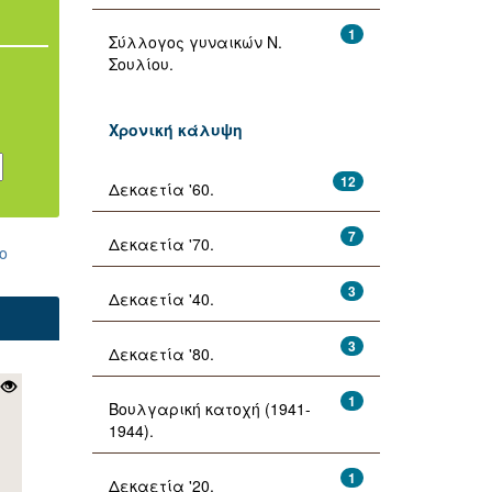
1
Σύλλογος γυναικών Ν.
Σουλίου.
Χρονική κάλυψη
12
Δεκαετία '60.
7
Δεκαετία '70.
ο
3
Δεκαετία '40.
3
Δεκαετία '80.
1
Βουλγαρική κατοχή (1941-
1944).
1
Δεκαετία '20.