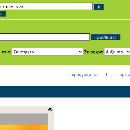
ση
η ανά
Σε σειρά
προηγούμενο
1
επόμεν