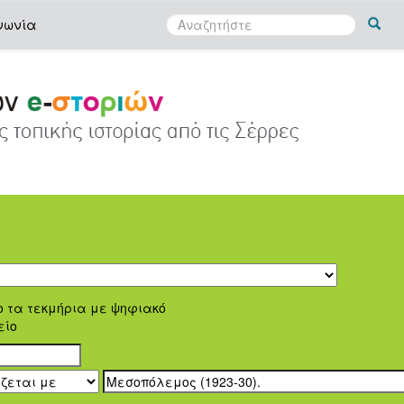
νωνία
ο τα τεκμήρια με ψηφιακό
είο