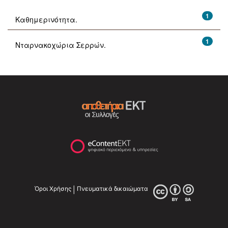
1
Καθημερινότητα.
1
Νταρνακοχώρια Σερρών.