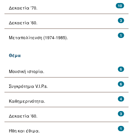
10
Δεκαετία '70.
3
Δεκαετία '60.
1
Μεταπολίτευση (1974-1985).
Θέμα
6
Μουσική ιστορία.
6
Συγκρότημα V.I.P.s.
4
Καθημερινότητα.
3
Δεκαετία '60.
1
Ήθη και έθιμα.