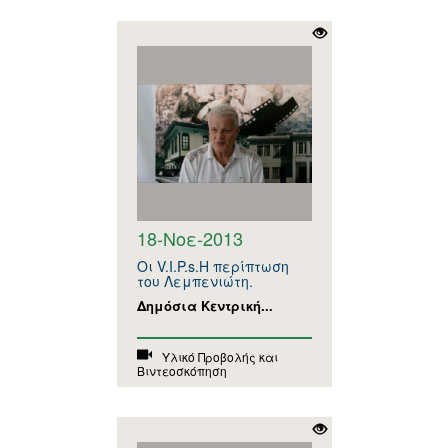
18-Νοε-2013
Οι V.I.P.s.Η περίπτωση
του Λεμπενιώτη.
Δημόσια Κεντρική...
Υλικό Προβολής και
Βιντεοσκόπηση