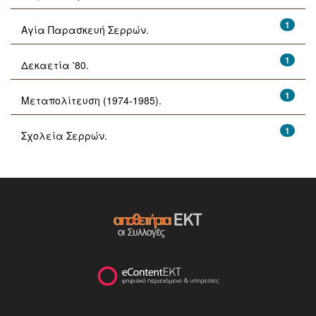
1
Αγία Παρασκευή Σερρών.
1
Δεκαετία '80.
1
Μεταπολίτευση (1974-1985).
1
Σχολεία Σερρών.