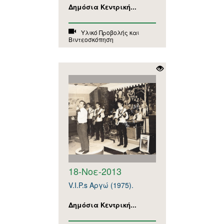
Δημόσια Κεντρική...
Υλικό Προβολής και
Βιντεοσκόπηση
18-Νοε-2013
V.I.P.s Αργώ (1975).
Δημόσια Κεντρική...