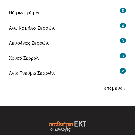
5
Ήθη και έθιμα.
4
Άνω Καμήλα Σερρών.
3
Λευκώνας Σερρών.
3
Χρυσό Σερρών.
2
Άγιο Πνεύμα Σερρών.
επόμενο >