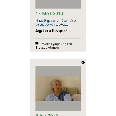
17-Μαΐ-2013
Η καθημερινή ζωή στα
νταρνακοχώρια...
Δημόσια Κεντρική...
Υλικό Προβολής και
Βιντεοσκόπηση
8-Ιου-2013