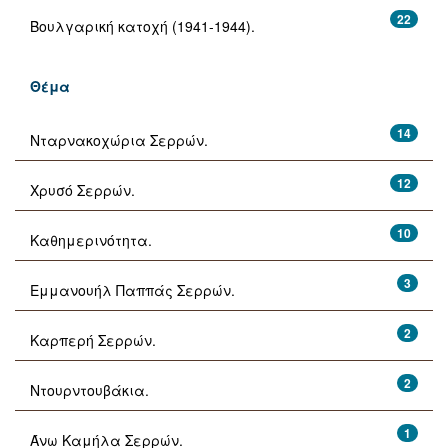
22
Βουλγαρική κατοχή (1941-1944).
Θέμα
14
Νταρνακοχώρια Σερρών.
12
Χρυσό Σερρών.
10
Καθημερινότητα.
3
Εμμανουήλ Παππάς Σερρών.
2
Καρπερή Σερρών.
2
Ντουρντουβάκια.
1
Άνω Καμήλα Σερρών.