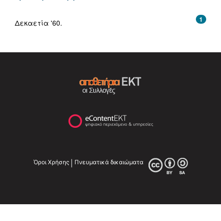
1
Δεκαετία '60.